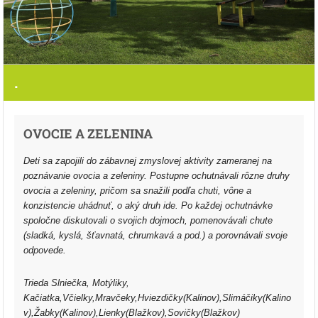
.
OVOCIE A ZELENINA
Deti sa zapojili do zábavnej zmyslovej aktivity zameranej na
poznávanie ovocia a zeleniny. Postupne ochutnávali rôzne druhy
ovocia a zeleniny, pričom sa snažili podľa chuti, vône a
konzistencie uhádnuť, o aký druh ide. Po každej ochutnávke
spoločne diskutovali o svojich dojmoch, pomenovávali chute
(sladká, kyslá, šťavnatá, chrumkavá a pod.) a porovnávali svoje
odpovede.
Trieda Slniečka, Motýliky,
Kačiatka,Včielky,Mravčeky,Hviezdičky(Kalinov),Slimáčiky(Kalino
v),Žabky(Kalinov),Lienky(Blažkov),Sovičky(Blažkov)