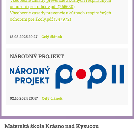
Všeobecné zásady prevencie akútnych respiračných
ochorení pre rodičov.pdf (265630)
Všeobecné zásady prevencie akútnych respiračných
ochorení pre školy.pdf (347972)
18.03.2025 20:27
Celý článok
NÁRODNÝ PROJEKT
02.10.2024 20:47
Celý článok
Materská škola Krásno nad Kysucou