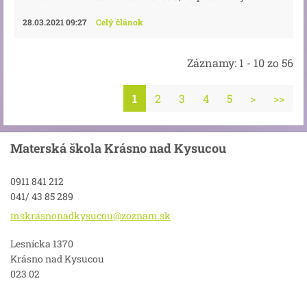
28.03.2021 09:27
Celý článok
Záznamy: 1 - 10 zo 56
1
2
3
4
5
>
>>
Materská škola Krásno nad Kysucou
0911 841 212
041/ 43 85 289
mskrasno
nadkysuc
ou@zozna
m.sk
Lesnícka 1370
Krásno nad Kysucou
023 02