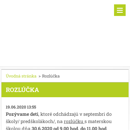
Úvodná stránka
>
Rozlúčka
ROZLÚČKA
19.06.2020 13:55
Pozývame deti
, ktoré odchádzajú v septembri do
školy/ predškolákoch/, na
rozlúčku
s materskou
školou dňa
30.6.2020 od 9.00 hod. do 11.00 hod
.