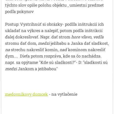
týchto slov opíše polohu objektu , umiestni predmet
podľa pokynov
Postup: Vystrihnúť si obrázky- podlľa inštrukcií ich
ukladať na výkres a nalepiť, potom podľa inštrikcií
ďalej dokresľovať. Napr. dať strom
hore vľavo
,
vedľa
stromu dať dom,
medzi
ježibabu a Janka dať sladkost,
na
strechu nakresliť komín,
nad
komínom nakresliť
dym.... Dieťa potom rozpráva, kde sa čo nachádza.
napr. sa opýtame "Kde sú sladkosti?"- D: "sladkosti sú
medzi
Jankom a ježibabou"
medovnikovy domcek
- na vytlačenie