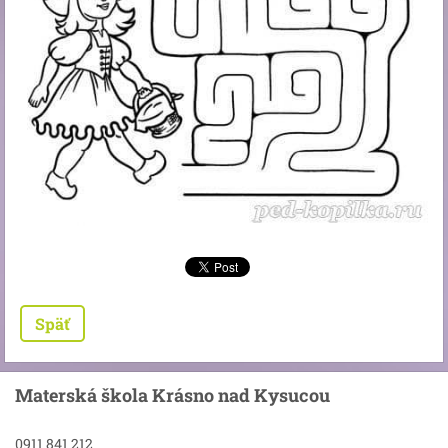
Späť
Materská škola Krásno nad Kysucou
0911 841 212